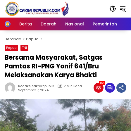
Langsung
ke
konten
Berita
Daerah
Nasional
Pemerintah
Ro
Home
Beranda
Papua
Papua
TNI
Bersama Masyarakat, Satgas
Pamtas RI-PNG Yonif 641/Bru
Melaksanakan Karya Bhakti
155
Redaksicakrarepublik
2 Min Baca
September 7, 2024