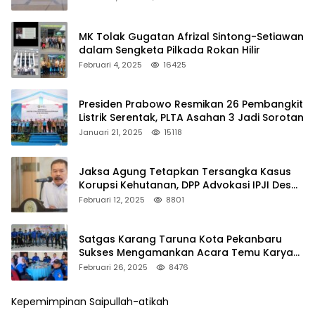
MK Tolak Gugatan Afrizal Sintong-Setiawan
dalam Sengketa Pilkada Rokan Hilir
Februari 4, 2025
16425
Presiden Prabowo Resmikan 26 Pembangkit
Listrik Serentak, PLTA Asahan 3 Jadi Sorotan
Januari 21, 2025
15118
Jaksa Agung Tetapkan Tersangka Kasus
Korupsi Kehutanan, DPP Advokasi IPJI Desak
Pengusutan Pajak RAPP
Februari 12, 2025
8801
Satgas Karang Taruna Kota Pekanbaru
Sukses Mengamankan Acara Temu Karya
VII Karang Taruna Pekanbaru
Februari 26, 2025
8476
Kepemimpinan Saipullah-atikah