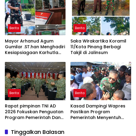
Komitmen Dukung
Ketahanan Pangan
Berita
Berita
Mayor Arhanud Agum
Saka Wirakartika Koramil
Gumilar .ST.han Menghadiri
11/Kota Pinang Berbagi
Kesiapsiagaan Karhutla
Takjil di Jalinsum
Jadi Fokus Utama di Dumai
Berita
Berita
Rapat pimpinan TNI AD
Kasad Dampingi Wapres
2026 Fokuskan Penguatan
Pastikan Program
Program Pemerintah Dan
Pemerintah Menyentuh
Sinergi Nasional
langsung ke Masyarakat
Papua
Tinggalkan Balasan