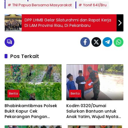
TNI Papua Bersama Masyarakat
Yonif 641/Bru
DPP LHMB Gelar Silaturahmi dan Rapat Kerja
Di LAM Provinsi Riau, Di Pekanbaru
Pos Terkait
Berita
Berita
Bhabinkamtibmas Polsek
Kodim 0320/Dumai
Bukit Kapur Cek
Salurkan Bantuan untuk
Pekarangan Pangan
Anak Yatim, Wujud Nyata
Bergizi, Kapolsek IPTU
Kepedulian TNI kepada
Zulfahli Tegaskan
Masyarakat