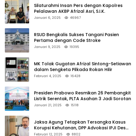
Silaturahmi Insan Pers dengan Kapolres
Pelalawan AKBP Afrizal Asri, S.I.K.
Januari 6, 2025
46967
RSUD Bengkalis Sukses Tangani Pasien
Pertama dengan Code Stroke
Januari 9, 2025
19395
MK Tolak Gugatan Afrizal Sintong-Setiawan
dalam Sengketa Pilkada Rokan Hilir
Februari 4, 2025
16428
Presiden Prabowo Resmikan 26 Pembangkit
Listrik Serentak, PLTA Asahan 3 Jadi Sorotan
Januari 21, 2025
15118
Jaksa Agung Tetapkan Tersangka Kasus
Korupsi Kehutanan, DPP Advokasi IPJI Desak
Pengusutan Pajak RAPP
Februari 12, 2025
8802