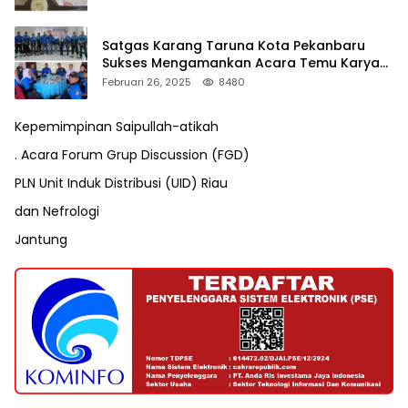
Satgas Karang Taruna Kota Pekanbaru
Sukses Mengamankan Acara Temu Karya
VII Karang Taruna Pekanbaru
Februari 26, 2025
8480
Kepemimpinan Saipullah-atikah
. Acara Forum Grup Discussion (FGD)
PLN Unit Induk Distribusi (UID) Riau
dan Nefrologi
Jantung