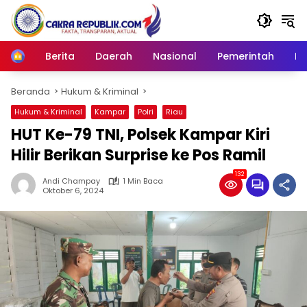
Langsung
ke
konten
Berita
Daerah
Nasional
Pemerintah
Ro
Home
Beranda
Hukum & Kriminal
Hukum & Kriminal
Kampar
Polri
Riau
HUT Ke-79 TNI, Polsek Kampar Kiri
Hilir Berikan Surprise ke Pos Ramil
132
Andi Champay
1 Min Baca
Oktober 6, 2024