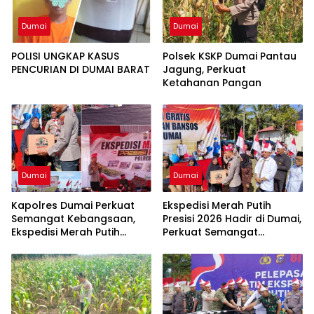
Dumai
Dumai
POLISI UNGKAP KASUS
Polsek KSKP Dumai Pantau
PENCURIAN DI DUMAI BARAT
Jagung, Perkuat
Ketahanan Pangan
Dumai
Dumai
Kapolres Dumai Perkuat
Ekspedisi Merah Putih
Semangat Kebangsaan,
Presisi 2026 Hadir di Dumai,
Ekspedisi Merah Putih
Perkuat Semangat
Presisi 2026 Hadirkan Aksi
Kebangsaan dan
Nyata untuk Rakyat
Kepedulian Sosial