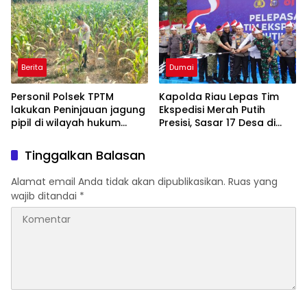
Nyata untuk Rakyat
Kepedulian Sosial
Berita
Dumai
Personil Polsek TPTM
Kapolda Riau Lepas Tim
lakukan Peninjauan jagung
Ekspedisi Merah Putih
pipil di wilayah hukum
Presisi, Sasar 17 Desa di
Polsek TPTM
Wilayah 3T
Tinggalkan Balasan
Alamat email Anda tidak akan dipublikasikan.
Ruas yang
wajib ditandai
*