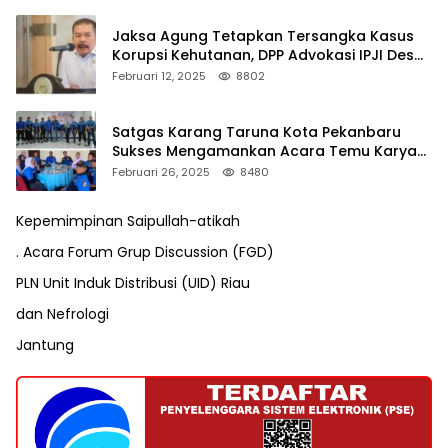
Jaksa Agung Tetapkan Tersangka Kasus
Korupsi Kehutanan, DPP Advokasi IPJI Desak
Pengusutan Pajak RAPP
Februari 12, 2025
8802
Satgas Karang Taruna Kota Pekanbaru
Sukses Mengamankan Acara Temu Karya
VII Karang Taruna Pekanbaru
Februari 26, 2025
8480
Kepemimpinan Saipullah-atikah
. Acara Forum Grup Discussion (FGD)
PLN Unit Induk Distribusi (UID) Riau
dan Nefrologi
Jantung