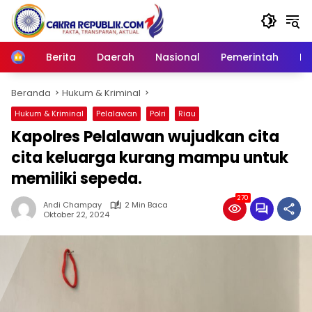
Langsung
ke
konten
Berita
Daerah
Nasional
Pemerintah
Ro
Home
Beranda
Hukum & Kriminal
Hukum & Kriminal
Pelalawan
Polri
Riau
Kapolres Pelalawan wujudkan cita
cita keluarga kurang mampu untuk
memiliki sepeda.
270
Andi Champay
2 Min Baca
Oktober 22, 2024