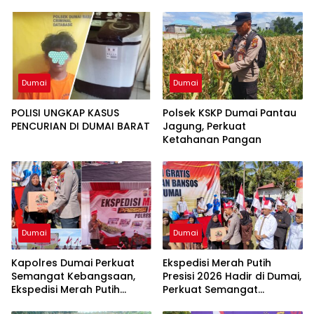
Dumai
Dumai
POLISI UNGKAP KASUS
Polsek KSKP Dumai Pantau
PENCURIAN DI DUMAI BARAT
Jagung, Perkuat
Ketahanan Pangan
Dumai
Dumai
Kapolres Dumai Perkuat
Ekspedisi Merah Putih
Semangat Kebangsaan,
Presisi 2026 Hadir di Dumai,
Ekspedisi Merah Putih
Perkuat Semangat
Presisi 2026 Hadirkan Aksi
Kebangsaan dan