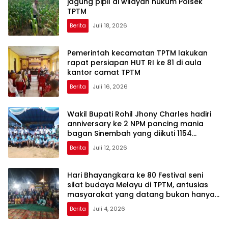
jagung pipil di wilayah hukum Polsek
TPTM
Berita
Juli 18, 2026
Pemerintah kecamatan TPTM lakukan
rapat persiapan HUT RI ke 81 di aula
kantor camat TPTM
Berita
Juli 16, 2026
Wakil Bupati Rohil Jhony Charles hadiri
anniversary ke 2 NPM pancing mania
bagan Sinembah yang diikuti 1154
peserta dari berbagai wilayah di pulau
Berita
Juli 12, 2026
sumatera
Hari Bhayangkara ke 80 Festival seni
silat budaya Melayu di TPTM, antusias
masyarakat yang datang bukan hanya
dari Rohil, bahkan dari luar kabupaten
Berita
Juli 4, 2026
Rohil