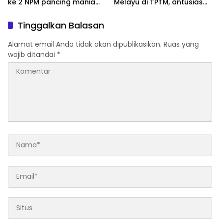
ke 2 NPM pancing mania
Melayu di TPTM, antusias
bagan Sinembah yang
masyarakat yang datang
diikuti 1154 peserta dari
bukan hanya dari Rohil,
Tinggalkan Balasan
berbagai wilayah di pulau
bahkan dari luar
sumatera
kabupaten Rohil
Alamat email Anda tidak akan dipublikasikan.
Ruas yang
wajib ditandai
*