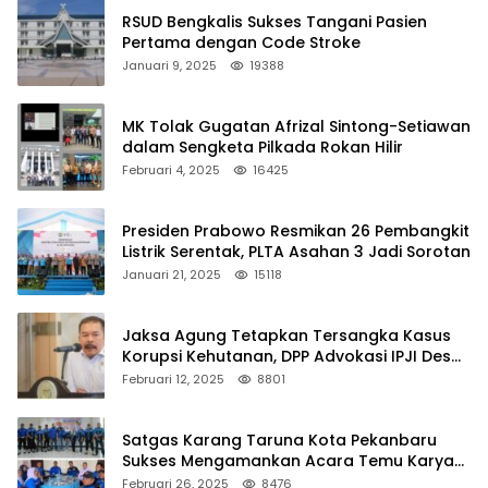
RSUD Bengkalis Sukses Tangani Pasien
Pertama dengan Code Stroke
Januari 9, 2025
19388
MK Tolak Gugatan Afrizal Sintong-Setiawan
dalam Sengketa Pilkada Rokan Hilir
Februari 4, 2025
16425
Presiden Prabowo Resmikan 26 Pembangkit
Listrik Serentak, PLTA Asahan 3 Jadi Sorotan
Januari 21, 2025
15118
Jaksa Agung Tetapkan Tersangka Kasus
Korupsi Kehutanan, DPP Advokasi IPJI Desak
Pengusutan Pajak RAPP
Februari 12, 2025
8801
Satgas Karang Taruna Kota Pekanbaru
Sukses Mengamankan Acara Temu Karya
VII Karang Taruna Pekanbaru
Februari 26, 2025
8476