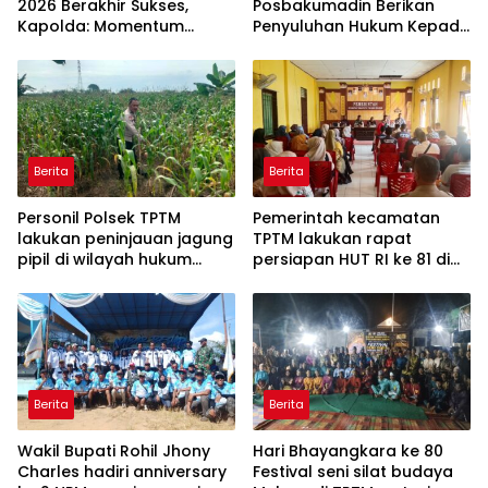
2026 Berakhir Sukses,
Posbakumadin Berikan
Kapolda: Momentum
Penyuluhan Hukum Kepada
Gerakkan Ekonomi dan
Warga Binaan.
Perkuat Sport Tourism Riau
Berita
Berita
Personil Polsek TPTM
Pemerintah kecamatan
lakukan peninjauan jagung
TPTM lakukan rapat
pipil di wilayah hukum
persiapan HUT RI ke 81 di
Polsek TPTM
aula kantor camat TPTM
Berita
Berita
Wakil Bupati Rohil Jhony
Hari Bhayangkara ke 80
Charles hadiri anniversary
Festival seni silat budaya