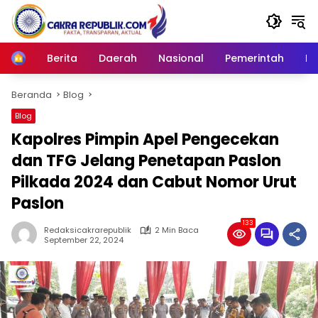
Langsung
ke
konten
Berita
Daerah
Nasional
Pemerintah
Ro
Home
Beranda
Blog
Blog
Kapolres Pimpin Apel Pengecekan
dan TFG Jelang Penetapan Paslon
Pilkada 2024 dan Cabut Nomor Urut
Paslon
133
Redaksicakrarepublik
2 Min Baca
September 22, 2024