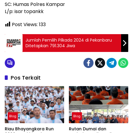
SC: Humas Polres Kampar
L/p: isar topankk
Post Views:
133
Jumlah Pemilih Pilkada 2024 di Pekanbaru
Ditetapkan 791.304 Jiwa
Pos Terkait
Blog
Blog
Riau Bhayangkara Run
Rutan Dumai dan