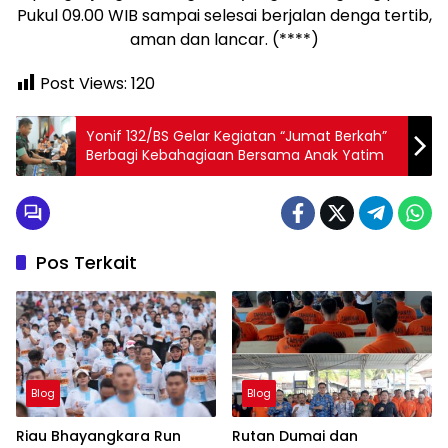
Pukul 09.00 WIB sampai selesai berjalan denga tertib,
aman dan lancar. (****)
Post Views:
120
Yonif 132/BS Gelar Kegiatan “Jumat Berkah”
Berbagi Kebahagiaan Bersama Anak Yatim
Pos Terkait
Blog
Blog
Riau Bhayangkara Run
Rutan Dumai dan