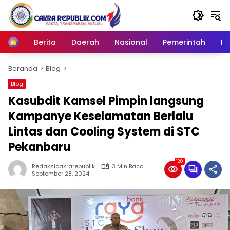
Langsung
ke
konten
Berita
Daerah
Nasional
Pemerintah
Ro
Home
Beranda
Blog
Blog
Kasubdit Kamsel Pimpin langsung
Kampanye Keselamatan Berlalu
Lintas dan Cooling System di STC
Pekanbaru
120
Redaksicakrarepublik
3 Min Baca
September 28, 2024