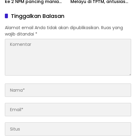
ke 2 NPM pancing mania
Melayu di TPTM, antusias
bagan Sinembah yang
masyarakat yang datang
diikuti 1154 peserta dari
bukan hanya dari Rohil,
Tinggalkan Balasan
berbagai wilayah di pulau
bahkan dari luar
sumatera
kabupaten Rohil
Alamat email Anda tidak akan dipublikasikan.
Ruas yang
wajib ditandai
*