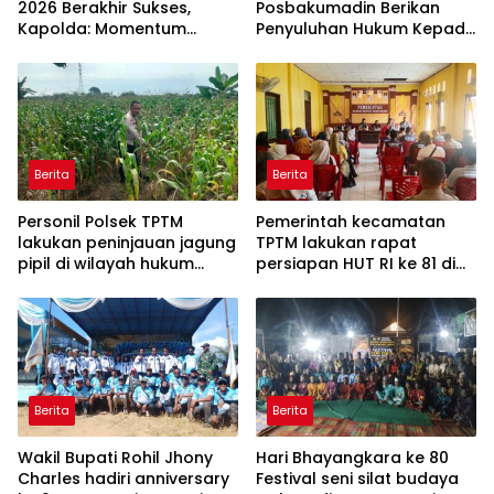
2026 Berakhir Sukses,
Posbakumadin Berikan
Kapolda: Momentum
Penyuluhan Hukum Kepada
Gerakkan Ekonomi dan
Warga Binaan.
Perkuat Sport Tourism Riau
Berita
Berita
Personil Polsek TPTM
Pemerintah kecamatan
lakukan peninjauan jagung
TPTM lakukan rapat
pipil di wilayah hukum
persiapan HUT RI ke 81 di
Polsek TPTM
aula kantor camat TPTM
Berita
Berita
Wakil Bupati Rohil Jhony
Hari Bhayangkara ke 80
Charles hadiri anniversary
Festival seni silat budaya