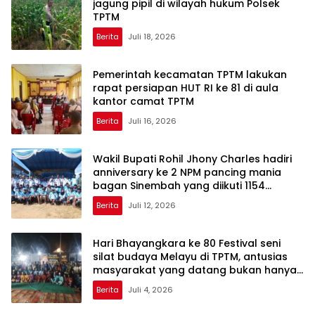
jagung pipil di wilayah hukum Polsek
TPTM
Berita
Juli 18, 2026
Pemerintah kecamatan TPTM lakukan
rapat persiapan HUT RI ke 81 di aula
kantor camat TPTM
Berita
Juli 16, 2026
Wakil Bupati Rohil Jhony Charles hadiri
anniversary ke 2 NPM pancing mania
bagan Sinembah yang diikuti 1154
peserta dari berbagai wilayah di pulau
Berita
Juli 12, 2026
sumatera
Hari Bhayangkara ke 80 Festival seni
silat budaya Melayu di TPTM, antusias
masyarakat yang datang bukan hanya
dari Rohil, bahkan dari luar kabupaten
Berita
Juli 4, 2026
Rohil