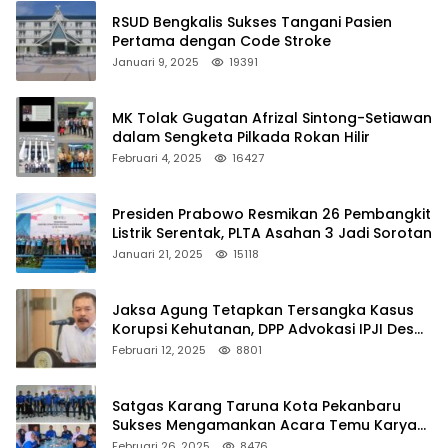
RSUD Bengkalis Sukses Tangani Pasien
Pertama dengan Code Stroke
Januari 9, 2025
19391
MK Tolak Gugatan Afrizal Sintong-Setiawan
dalam Sengketa Pilkada Rokan Hilir
Februari 4, 2025
16427
Presiden Prabowo Resmikan 26 Pembangkit
Listrik Serentak, PLTA Asahan 3 Jadi Sorotan
Januari 21, 2025
15118
Jaksa Agung Tetapkan Tersangka Kasus
Korupsi Kehutanan, DPP Advokasi IPJI Desak
Pengusutan Pajak RAPP
Februari 12, 2025
8801
Satgas Karang Taruna Kota Pekanbaru
Sukses Mengamankan Acara Temu Karya
VII Karang Taruna Pekanbaru
Februari 26, 2025
8476