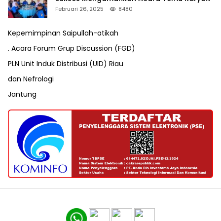
VII Karang Taruna Pekanbaru
Februari 26, 2025
8480
Kepemimpinan Saipullah-atikah
. Acara Forum Grup Discussion (FGD)
PLN Unit Induk Distribusi (UID) Riau
dan Nefrologi
Jantung