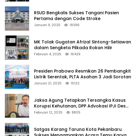
RSUD Bengkalis Sukses Tangani Pasien
Pertama dengan Code Stroke
Januari 9, 2025
19396
MK Tolak Gugatan Afrizal Sintong-Setiawan
dalam Sengketa Pilkada Rokan Hilir
Februari 4, 2025
16429
Presiden Prabowo Resmikan 26 Pembangkit
Listrik Serentak, PLTA Asahan 3 Jadi Sorotan
Januari 21, 2025
15122
Jaksa Agung Tetapkan Tersangka Kasus
Korupsi Kehutanan, DPP Advokasi IPJI Desak
Pengusutan Pajak RAPP
Februari 12, 2025
8805
Satgas Karang Taruna Kota Pekanbaru
Sukses Mengamankan Acara Temu Karya