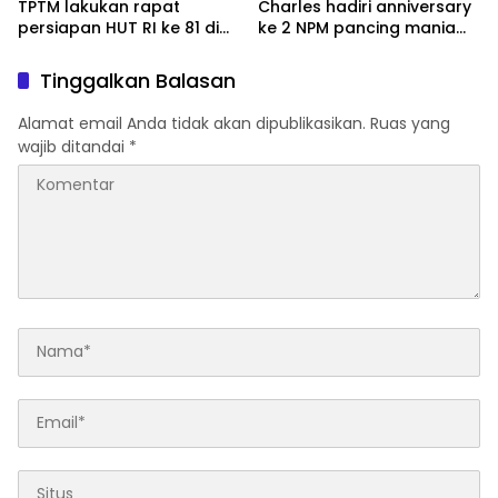
TPTM lakukan rapat
Charles hadiri anniversary
persiapan HUT RI ke 81 di
ke 2 NPM pancing mania
aula kantor camat TPTM
bagan Sinembah yang
diikuti 1154 peserta dari
Tinggalkan Balasan
berbagai wilayah di pulau
sumatera
Alamat email Anda tidak akan dipublikasikan.
Ruas yang
wajib ditandai
*