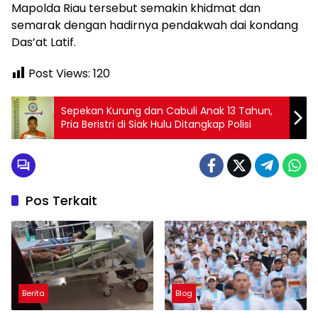
Mapolda Riau tersebut semakin khidmat dan
semarak dengan hadirnya pendakwah dai kondang
Das’at Latif.
Post Views:
120
Sepekan Kurung dan Cabuli Anak 13 Tahun,
Pria Beristri di Siak Hulu Ditangkap Polisi
Pos Terkait
Berita
Blog