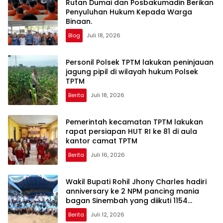
Rutan Dumai dan Posbakumadin Berikan
Penyuluhan Hukum Kepada Warga
Binaan.
Blog
Juli 18, 2026
Personil Polsek TPTM lakukan peninjauan
jagung pipil di wilayah hukum Polsek
TPTM
Berita
Juli 18, 2026
Pemerintah kecamatan TPTM lakukan
rapat persiapan HUT RI ke 81 di aula
kantor camat TPTM
Berita
Juli 16, 2026
Wakil Bupati Rohil Jhony Charles hadiri
anniversary ke 2 NPM pancing mania
bagan Sinembah yang diikuti 1154
peserta dari berbagai wilayah di pulau
Berita
Juli 12, 2026
sumatera