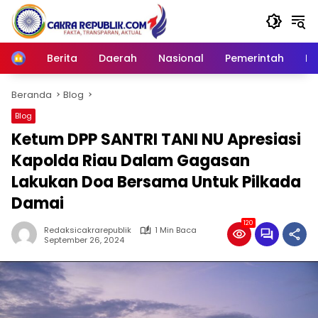
Langsung
ke
konten
Berita
Daerah
Nasional
Pemerintah
Ro
Home
Beranda
Blog
Blog
Ketum DPP SANTRI TANI NU Apresiasi
Kapolda Riau Dalam Gagasan
Lakukan Doa Bersama Untuk Pilkada
Damai
120
Redaksicakrarepublik
1 Min Baca
September 26, 2024