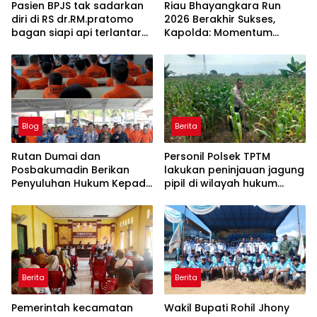
Pasien BPJS tak sadarkan
Riau Bhayangkara Run
diri di RS dr.RM.pratomo
2026 Berakhir Sukses,
bagan siapi api terlantar
Kapolda: Momentum
18 jam menunggu rujukan
Gerakkan Ekonomi dan
ke RS di pekanbaru
Perkuat Sport Tourism Riau
Blog
Berita
Rutan Dumai dan
Personil Polsek TPTM
Posbakumadin Berikan
lakukan peninjauan jagung
Penyuluhan Hukum Kepada
pipil di wilayah hukum
Warga Binaan.
Polsek TPTM
Berita
Berita
Pemerintah kecamatan
Wakil Bupati Rohil Jhony