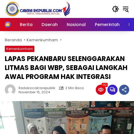
Langsung
ke
konten
Berita
Daerah
Nasional
Pemerintah
Ro
Home
Beranda
Kemenkumham
Kemenkumham
LAPAS PEKANBARU SELENGGARAKAN
LITMAS BAGI WBP, SEBAGAI LANGKAH
AWAL PROGRAM HAK INTEGRASI
120
Redaksicakrarepublik
2 Min Baca
November 15, 2024