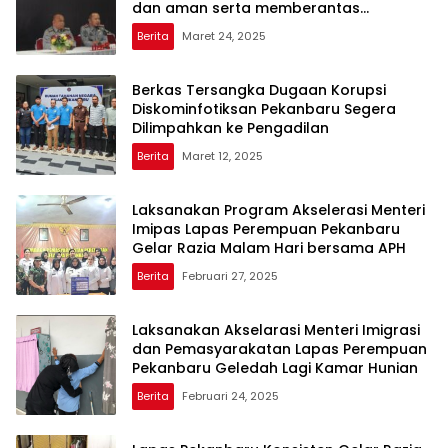
dan aman serta memberantas
Handphone, pungutan liar dan narkoba
Berita
Maret 24, 2025
(Halinar).
Berkas Tersangka Dugaan Korupsi
Diskominfotiksan Pekanbaru Segera
Dilimpahkan ke Pengadilan
Berita
Maret 12, 2025
Laksanakan Program Akselerasi Menteri
Imipas Lapas Perempuan Pekanbaru
Gelar Razia Malam Hari bersama APH
Berita
Februari 27, 2025
Laksanakan Akselarasi Menteri Imigrasi
dan Pemasyarakatan Lapas Perempuan
Pekanbaru Geledah Lagi Kamar Hunian
Berita
Februari 24, 2025