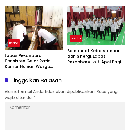
Perempuan Pekanbaru
Geledah Lagi Kamar
Hunian
Berita
Berita
Semangat Kebersamaan
Lapas Pekanbaru
dan Sinergi, Lapas
Konsisten Gelar Razia
Pekanbaru Ikuti Apel Pagi
Kamar Hunian Warga
Bersama
Binaan Sebagai Langkah
Konkret Berantas
Tinggalkan Balasan
Perederan Narkoba dan
Modus Penipuan
Alamat email Anda tidak akan dipublikasikan.
Ruas yang
wajib ditandai
*