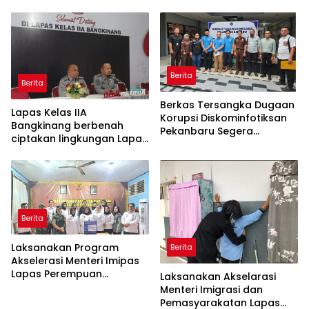
Berita
Berita
Berkas Tersangka Dugaan
Lapas Kelas IIA
Korupsi Diskominfotiksan
Bangkinang berbenah
Pekanbaru Segera
ciptakan lingkungan Lapas
Dilimpahkan ke Pengadilan
yang bersih dan aman
serta memberantas
Handphone, pungutan liar
dan narkoba (Halinar).
Berita
Laksanakan Program
Berita
Akselerasi Menteri Imipas
Lapas Perempuan
Laksanakan Akselarasi
Pekanbaru Gelar Razia
Menteri Imigrasi dan
Malam Hari bersama APH
Pemasyarakatan Lapas