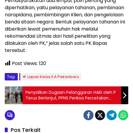
Pemasyarakatan ada empat poin penting yang
diperhatikan, yaitu pelayanan tahanan, pembinaan
narapidana, pembimbingan Klien, dan pengelolaan
benda sitaan negara. Bentuk pelayanan tahanan ini
diberikan lewat pemenuhan hak melalui
rekomendasi Litmas dari hasil penelitian yang
dilakukan oleh PK,” jelas salah satu PK Bapas
tersebut .
Post Views:
120
Tag:
Lapas Kelas II A Pekanbaru
Penyidikan Dugaan Pelanggaran HAKI oleh P
Terus Berlanjut, PPNS Periksa Percetakan
Solo p
Pos Terkait