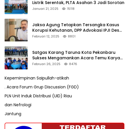
Listrik Serentak, PLTA Asahan 3 Jadi Sorotan
Januari 21, 2025
15118
Jaksa Agung Tetapkan Tersangka Kasus
Korupsi Kehutanan, DPP Advokasi IPJI Desak
Pengusutan Pajak RAPP
Februari 12, 2025
8801
Satgas Karang Taruna Kota Pekanbaru
Sukses Mengamankan Acara Temu Karya
VII Karang Taruna Pekanbaru
Februari 26, 2025
8476
Kepemimpinan Saipullah-atikah
. Acara Forum Grup Discussion (FGD)
PLN Unit Induk Distribusi (UID) Riau
dan Nefrologi
Jantung