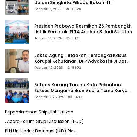
dalam Sengketa Pilkada Rokan Hilir
Februari 4, 2025
16428
Presiden Prabowo Resmikan 26 Pembangkit
Listrik Serentak, PLTA Asahan 3 Jadi Sorotan
Januari 21, 2025
15121
Jaksa Agung Tetapkan Tersangka Kasus
Korupsi Kehutanan, DPP Advokasi IPJI Desak
Pengusutan Pajak RAPP
Februari 12, 2025
8802
Satgas Karang Taruna Kota Pekanbaru
Sukses Mengamankan Acara Temu Karya
VII Karang Taruna Pekanbaru
Februari 26, 2025
8480
Kepemimpinan Saipullah-atikah
. Acara Forum Grup Discussion (FGD)
PLN Unit Induk Distribusi (UID) Riau