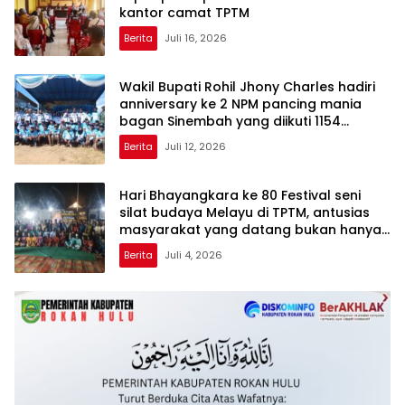
kantor camat TPTM
Berita
Juli 16, 2026
Wakil Bupati Rohil Jhony Charles hadiri
anniversary ke 2 NPM pancing mania
bagan Sinembah yang diikuti 1154
peserta dari berbagai wilayah di pulau
Berita
Juli 12, 2026
sumatera
Hari Bhayangkara ke 80 Festival seni
silat budaya Melayu di TPTM, antusias
masyarakat yang datang bukan hanya
dari Rohil, bahkan dari luar kabupaten
Berita
Juli 4, 2026
Rohil