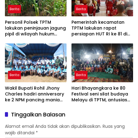
Berita
Berita
Personil Polsek TPTM
Pemerintah kecamatan
lakukan peninjauan jagung
TPTM lakukan rapat
pipil di wilayah hukum
persiapan HUT RI ke 81 di
Polsek TPTM
aula kantor camat TPTM
Berita
Berita
Wakil Bupati Rohil Jhony
Hari Bhayangkara ke 80
Charles hadiri anniversary
Festival seni silat budaya
ke 2 NPM pancing mania
Melayu di TPTM, antusias
bagan Sinembah yang
masyarakat yang datang
diikuti 1154 peserta dari
bukan hanya dari Rohil,
Tinggalkan Balasan
berbagai wilayah di pulau
bahkan dari luar
sumatera
kabupaten Rohil
Alamat email Anda tidak akan dipublikasikan.
Ruas yang
wajib ditandai
*