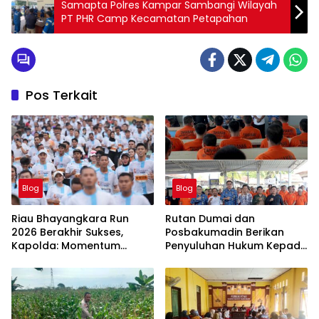
Samapta Polres Kampar Sambangi Wilayah
PT PHR Camp Kecamatan Petapahan
Pos Terkait
Blog
Blog
Riau Bhayangkara Run
Rutan Dumai dan
2026 Berakhir Sukses,
Posbakumadin Berikan
Kapolda: Momentum
Penyuluhan Hukum Kepada
Gerakkan Ekonomi dan
Warga Binaan.
Perkuat Sport Tourism Riau