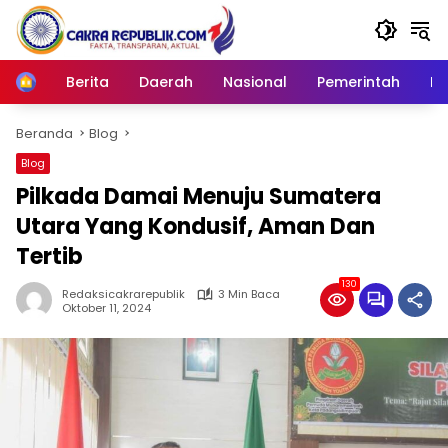
Langsung
ke
konten
Berita
Daerah
Nasional
Pemerintah
Ro
Home
Beranda
Blog
Blog
Pilkada Damai Menuju Sumatera
Utara Yang Kondusif, Aman Dan
Tertib
130
Redaksicakrarepublik
3 Min Baca
Oktober 11, 2024