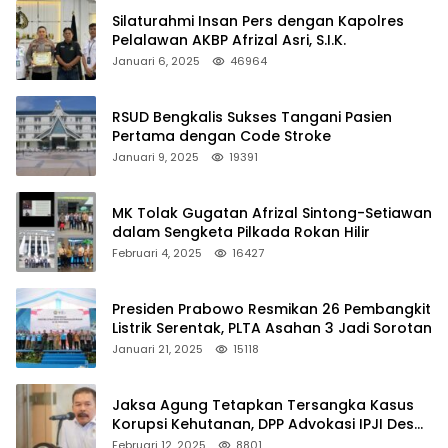
Silaturahmi Insan Pers dengan Kapolres
Pelalawan AKBP Afrizal Asri, S.I.K.
Januari 6, 2025
46964
RSUD Bengkalis Sukses Tangani Pasien
Pertama dengan Code Stroke
Januari 9, 2025
19391
MK Tolak Gugatan Afrizal Sintong-Setiawan
dalam Sengketa Pilkada Rokan Hilir
Februari 4, 2025
16427
Presiden Prabowo Resmikan 26 Pembangkit
Listrik Serentak, PLTA Asahan 3 Jadi Sorotan
Januari 21, 2025
15118
Jaksa Agung Tetapkan Tersangka Kasus
Korupsi Kehutanan, DPP Advokasi IPJI Desak
Pengusutan Pajak RAPP
Februari 12, 2025
8801