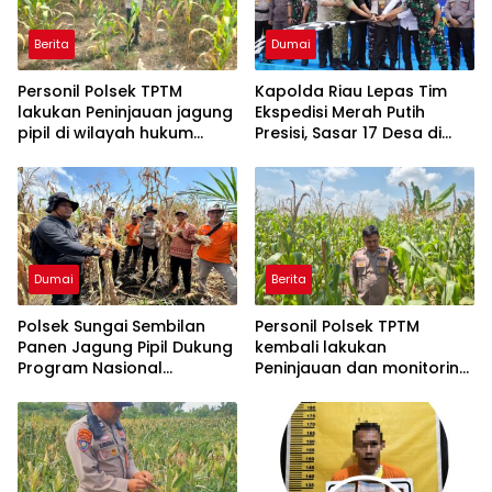
Berita
Dumai
Personil Polsek TPTM
Kapolda Riau Lepas Tim
lakukan Peninjauan jagung
Ekspedisi Merah Putih
pipil di wilayah hukum
Presisi, Sasar 17 Desa di
Polsek TPTM
Wilayah 3T
Dumai
Berita
Polsek Sungai Sembilan
Personil Polsek TPTM
Panen Jagung Pipil Dukung
kembali lakukan
Program Nasional
Peninjauan dan monitoring
Ketahanan Pangan Kuartal
tumbuhan jagung pipil di
II Tahun 2026
wilayah hukum Polsek
TPTM