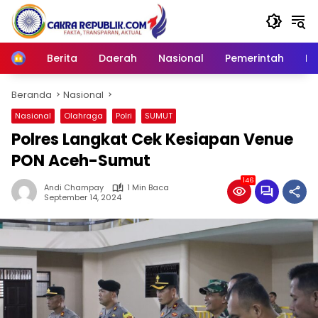
Langsung
ke
konten
Berita
Daerah
Nasional
Pemerintah
Ro
Home
Beranda
Nasional
Nasional
Olahraga
Polri
SUMUT
Polres Langkat Cek Kesiapan Venue
PON Aceh-Sumut
146
Andi Champay
1 Min Baca
September 14, 2024