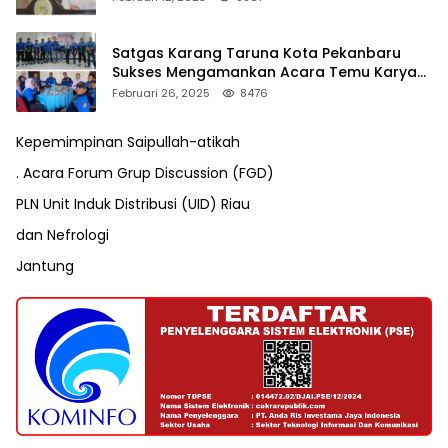
Satgas Karang Taruna Kota Pekanbaru
Sukses Mengamankan Acara Temu Karya
VII Karang Taruna Pekanbaru
Februari 26, 2025
8476
Kepemimpinan Saipullah-atikah
. Acara Forum Grup Discussion (FGD)
PLN Unit Induk Distribusi (UID) Riau
dan Nefrologi
Jantung