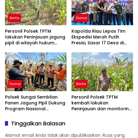
Berita
Dumai
Personil Polsek TPTM
Kapolda Riau Lepas Tim
lakukan Peninjauan jagung
Ekspedisi Merah Putih
pipil di wilayah hukum
Presisi, Sasar 17 Desa di
Polsek TPTM
Wilayah 3T
Dumai
Berita
Polsek Sungai Sembilan
Personil Polsek TPTM
Panen Jagung Pipil Dukung
kembali lakukan
Program Nasional
Peninjauan dan monitoring
Ketahanan Pangan Kuartal
tumbuhan jagung pipil di
II Tahun 2026
wilayah hukum Polsek
Tinggalkan Balasan
TPTM
Alamat email Anda tidak akan dipublikasikan.
Ruas yang