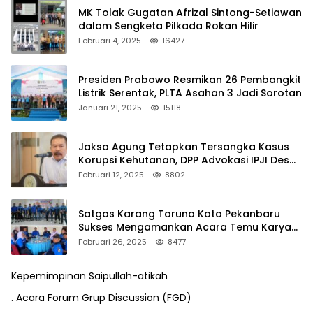
MK Tolak Gugatan Afrizal Sintong-Setiawan
dalam Sengketa Pilkada Rokan Hilir
Februari 4, 2025
16427
Presiden Prabowo Resmikan 26 Pembangkit
Listrik Serentak, PLTA Asahan 3 Jadi Sorotan
Januari 21, 2025
15118
Jaksa Agung Tetapkan Tersangka Kasus
Korupsi Kehutanan, DPP Advokasi IPJI Desak
Pengusutan Pajak RAPP
Februari 12, 2025
8802
Satgas Karang Taruna Kota Pekanbaru
Sukses Mengamankan Acara Temu Karya
VII Karang Taruna Pekanbaru
Februari 26, 2025
8477
Kepemimpinan Saipullah-atikah
. Acara Forum Grup Discussion (FGD)