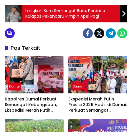
Langkah Baru Semangat Baru, Perdana
Kalapas Pekanbaru Pimpin Apel Pagi
Pos Terkait
Dumai
Dumai
Kapolres Dumai Perkuat
Ekspedisi Merah Putih
Semangat Kebangsaan,
Presisi 2026 Hadir di Dumai,
Ekspedisi Merah Putih
Perkuat Semangat
Presisi 2026 Hadirkan Aksi
Kebangsaan dan
Nyata untuk Rakyat
Kepedulian Sosial