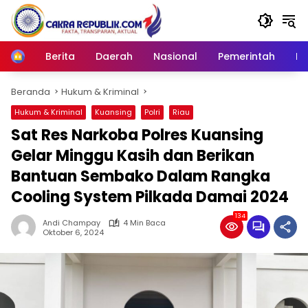
Langsung
ke
konten
Berita
Daerah
Nasional
Pemerintah
Ro
Home
Beranda
Hukum & Kriminal
Hukum & Kriminal
Kuansing
Polri
Riau
Sat Res Narkoba Polres Kuansing
Gelar Minggu Kasih dan Berikan
Bantuan Sembako Dalam Rangka
Cooling System Pilkada Damai 2024
134
Andi Champay
4 Min Baca
Oktober 6, 2024