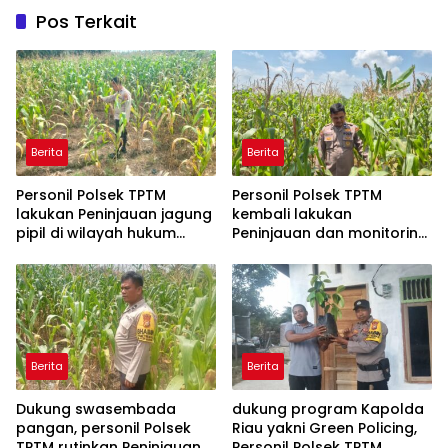
Pos Terkait
Berita
Berita
Personil Polsek TPTM
Personil Polsek TPTM
lakukan Peninjauan jagung
kembali lakukan
pipil di wilayah hukum
Peninjauan dan monitoring
Polsek TPTM
tumbuhan jagung pipil di
wilayah hukum Polsek
TPTM
Berita
Berita
Dukung swasembada
dukung program Kapolda
pangan, personil Polsek
Riau yakni Green Policing,
TPTM rutinkan Peninjauan
Personil Polsek TPTM