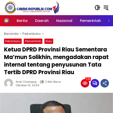
Langsung
ke
konten
Berita
Daerah
Nasional
Pemerintah
Ro
Home
Beranda
Pekanbaru
Pekanbaru
Pemerintah
Riau
Ketua DPRD Provinsi Riau Sementara
Ma’mun Solikhin, mengadakan rapat
internal tentang penyusunan Tata
Tertib DPRD Provinsi Riau
238
Andi Champay
2 Min Baca
Oktober 10, 2024