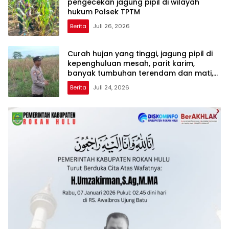
pengecekan jagung pipil di wilayah
hukum Polsek TPTM
Berita
Juli 26, 2026
Curah hujan yang tinggi, jagung pipil di
kepenghuluan mesah, parit karim,
banyak tumbuhan terendam dan mati,
personil TPTM gerak cepat turun
Berita
Juli 24, 2026
langsung meninjau kelapangan