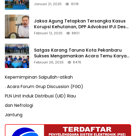
Januari 21, 2025
15118
Jaksa Agung Tetapkan Tersangka Kasus
Korupsi Kehutanan, DPP Advokasi IPJI Desak
Pengusutan Pajak RAPP
Februari 12, 2025
8801
Satgas Karang Taruna Kota Pekanbaru
Sukses Mengamankan Acara Temu Karya
VII Karang Taruna Pekanbaru
Februari 26, 2025
8476
Kepemimpinan Saipullah-atikah
. Acara Forum Grup Discussion (FGD)
PLN Unit Induk Distribusi (UID) Riau
dan Nefrologi
Jantung