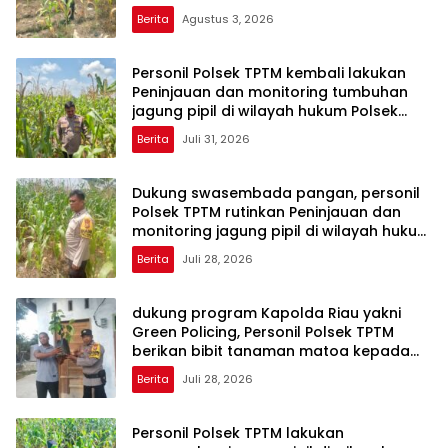
Berita
Agustus 3, 2026
Personil Polsek TPTM kembali lakukan
Peninjauan dan monitoring tumbuhan
jagung pipil di wilayah hukum Polsek
TPTM
Berita
Juli 31, 2026
Dukung swasembada pangan, personil
Polsek TPTM rutinkan Peninjauan dan
monitoring jagung pipil di wilayah hukum
Polsek TPTM
Berita
Juli 28, 2026
dukung program Kapolda Riau yakni
Green Policing, Personil Polsek TPTM
berikan bibit tanaman matoa kepada
masyarakat
Berita
Juli 28, 2026
Personil Polsek TPTM lakukan