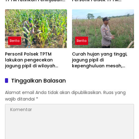
dan monitoring jagung
berikan bibit tanaman
pipil di wilayah hukum
matoa kepada
Polsek TPTM
masyarakat
Berita
Berita
Personil Polsek TPTM
Curah hujan yang tinggi,
lakukan pengecekan
jagung pipil di
jagung pipil di wilayah
kepenghuluan mesah,
hukum Polsek TPTM
parit karim, banyak
tumbuhan terendam dan
Tinggalkan Balasan
mati, personil TPTM gerak
cepat turun langsung
Alamat email Anda tidak akan dipublikasikan.
Ruas yang
meninjau kelapangan
wajib ditandai
*