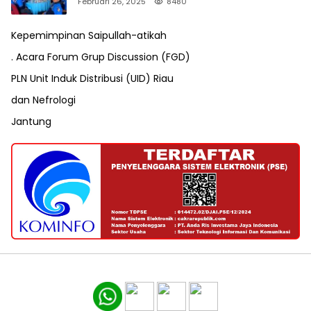
VII Karang Taruna Pekanbaru
Februari 26, 2025
8480
Kepemimpinan Saipullah-atikah
. Acara Forum Grup Discussion (FGD)
PLN Unit Induk Distribusi (UID) Riau
dan Nefrologi
Jantung