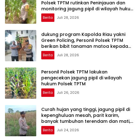
Polsek TPTM rutinkan Peninjauan dan
monitoring jagung pipil di wilayah hukum
Polsek TPTM
Berita
Juli 28, 2026
dukung program Kapolda Riau yakni
Green Policing, Personil Polsek TPTM
berikan bibit tanaman matoa kepada
masyarakat
Berita
Juli 28, 2026
Personil Polsek TPTM lakukan
pengecekan jagung pipil di wilayah
hukum Polsek TPTM
Berita
Juli 26, 2026
Curah hujan yang tinggi, jagung pipil di
kepenghuluan mesah, parit karim,
banyak tumbuhan terendam dan mati,
personil TPTM gerak cepat turun
Berita
Juli 24, 2026
langsung meninjau kelapangan