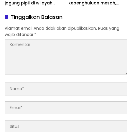
jagung pipil di wilayah
kepenghuluan mesah,
hukum Polsek TPTM
parit karim, banyak
tumbuhan terendam dan
Tinggalkan Balasan
mati, personil TPTM gerak
cepat turun langsung
Alamat email Anda tidak akan dipublikasikan.
Ruas yang
meninjau kelapangan
wajib ditandai
*