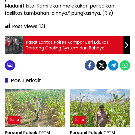
Madani) kita. Kami akan melakukan perbaikan
fasilitas tambahan lainnya,” pungkasnya. (Rls)
Post Views:
131
Kasat Lantas Polres Kampar Beri Edukasi
Tentang Cooling System dan Bahaya
Melanggar Lalu Lintas
Pos Terkait
Berita
Berita
Personil Polsek TPTM
Personil Polsek TPTM