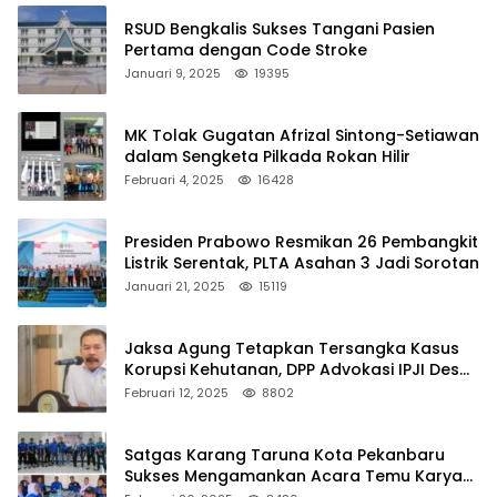
RSUD Bengkalis Sukses Tangani Pasien
Pertama dengan Code Stroke
Januari 9, 2025
19395
MK Tolak Gugatan Afrizal Sintong-Setiawan
dalam Sengketa Pilkada Rokan Hilir
Februari 4, 2025
16428
Presiden Prabowo Resmikan 26 Pembangkit
Listrik Serentak, PLTA Asahan 3 Jadi Sorotan
Januari 21, 2025
15119
Jaksa Agung Tetapkan Tersangka Kasus
Korupsi Kehutanan, DPP Advokasi IPJI Desak
Pengusutan Pajak RAPP
Februari 12, 2025
8802
Satgas Karang Taruna Kota Pekanbaru
Sukses Mengamankan Acara Temu Karya