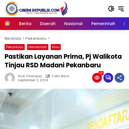
Langsung
ke
konten
Berita
Daerah
Nasional
Pemerintah
Ro
Home
Beranda
Pekanbaru
Pekanbaru
Pemerintah
Riau
Pastikan Layanan Prima, Pj Walikota
Tinjau RSD Madani Pekanbaru
131
Andi Champay
2 Min Baca
September 2, 2024