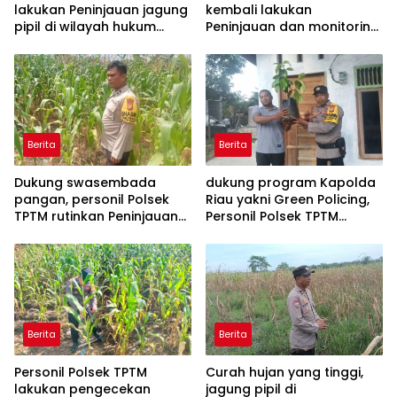
lakukan Peninjauan jagung
kembali lakukan
pipil di wilayah hukum
Peninjauan dan monitoring
Polsek TPTM
tumbuhan jagung pipil di
wilayah hukum Polsek
TPTM
Berita
Berita
Dukung swasembada
dukung program Kapolda
pangan, personil Polsek
Riau yakni Green Policing,
TPTM rutinkan Peninjauan
Personil Polsek TPTM
dan monitoring jagung
berikan bibit tanaman
pipil di wilayah hukum
matoa kepada
Polsek TPTM
masyarakat
Berita
Berita
Personil Polsek TPTM
Curah hujan yang tinggi,
lakukan pengecekan
jagung pipil di