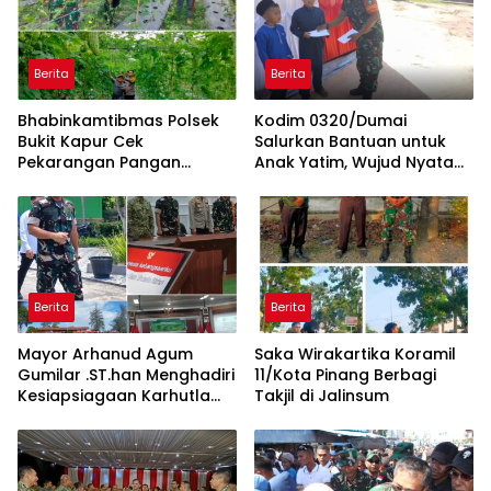
Berita
Berita
Bhabinkamtibmas Polsek
Kodim 0320/Dumai
Bukit Kapur Cek
Salurkan Bantuan untuk
Pekarangan Pangan
Anak Yatim, Wujud Nyata
Bergizi, Kapolsek IPTU
Kepedulian TNI kepada
Zulfahli Tegaskan
Masyarakat
Komitmen Dukung
Ketahanan Pangan
Berita
Berita
Mayor Arhanud Agum
Saka Wirakartika Koramil
Gumilar .ST.han Menghadiri
11/Kota Pinang Berbagi
Kesiapsiagaan Karhutla
Takjil di Jalinsum
Jadi Fokus Utama di Dumai