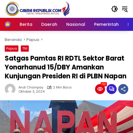
Langsung
ke
konten
Berita
Daerah
Nasional
Pemerintah
Ro
Home
Beranda
Papua
Papua
TNI
Satgas Pamtas RI RDTL Sektor Barat
Yonarhanud 15/DBY Amankan
Kunjungan Presiden RI di PLBN Napan
150
Andi Champay
2 Min Baca
Oktober 3, 2024