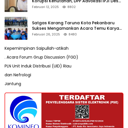
Korupsi Kehutanan, DPP Advokasi IPJI Desak
Pengusutan Pajak RAPP
Februari 12, 2025
8802
Satgas Karang Taruna Kota Pekanbaru
Sukses Mengamankan Acara Temu Karya
VII Karang Taruna Pekanbaru
Februari 26, 2025
8480
Kepemimpinan Saipullah-atikah
. Acara Forum Grup Discussion (FGD)
PLN Unit Induk Distribusi (UID) Riau
dan Nefrologi
Jantung