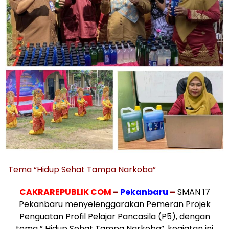
Tema “Hidup Sehat Tampa Narkoba”
CAKRAREPUBLIK COM
–
Pekanbaru
–
SMAN 17
Pekanbaru menyelenggarakan Pemeran Projek
Penguatan Profil Pelajar Pancasila (P5), dengan
tema ” Hidup Sehat Tampa Narkoba”, kegiatan ini