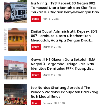
Isu Miring,!! ‘FYB’ Kepsek SD Negeri 002
Tambusai Utara Bantah dan Klarifikasi
Terkait Isu Dugaan Penyelewengan Dana
BOS
Berita
April 5, 2026
Dinilai Cacat Administratif, Kepsek SDN
007 Tambusai Utara Diberhentikan
Mendadak, Ada Apa Dengan Disdik
Rohul?
Berita
Maret 2, 2026
Gawat,!! HS Oknum Guru Sekolah SMA
Negeri 3 Torgamba Diduga Palsukan
Identitas Demi Lulus PPPK, Kacapdis
Rantau Prapat Jangan Diam
Berita
Maret 2, 2026
Leo Nardus Sihotang Apresiasi Tim
Pencap Wadokai Kabupaten Dairi Yang
Raih Medali Emas
Berita
Februari 18, 2026