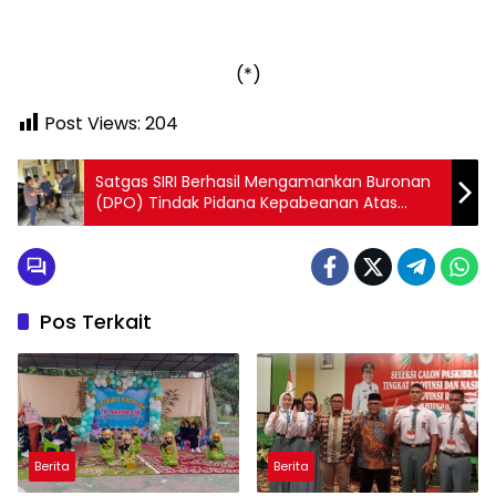
(*)
Post Views:
204
Satgas SIRI Berhasil Mengamankan Buronan
(DPO) Tindak Pidana Kepabeanan Atas
Nama Gaguk Sulistyo bin Seoyanto
Pos Terkait
Berita
Berita