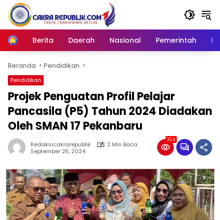
Langsung
ke
konten
Berita
Daerah
Nasional
Pemerintah
Ro
Home
Beranda
Pendidikan
Pendidikan
Projek Penguatan Profil Pelajar
Pancasila (P5) Tahun 2024 Diadakan
Oleh SMAN 17 Pekanbaru
204
Redaksicakrarepublik
2 Min Baca
September 25, 2024