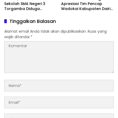
Sekolah SMA Negeri 3
Apresiasi Tim Pencap
Torgamba Diduga
Wadokai Kabupaten Dairi
Palsukan Identitas Demi
Yang Raih Medali Emas
Lulus PPPK, Kacapdis
Tinggalkan Balasan
Rantau Prapat Jangan
Diam
Alamat email Anda tidak akan dipublikasikan.
Ruas yang
wajib ditandai
*