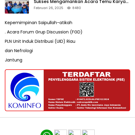
Sukses Mengamankan Acara Temu Karya
VII Karang Taruna Pekanbaru
Februari 26, 2025
8480
Kepemimpinan Saipullah-atikah
. Acara Forum Grup Discussion (FGD)
PLN Unit Induk Distribusi (UID) Riau
dan Nefrologi
Jantung