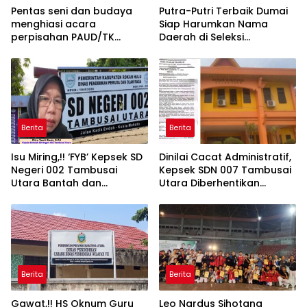
Pentas seni dan budaya
Putra-Putri Terbaik Dumai
menghiasi acara
Siap Harumkan Nama
perpisahan PAUD/TK
Daerah di Seleksi
suradiraja angkatan ke 7
Paskibraka 2026
kepenghuluan batu
hampar
Berita
Berita
Isu Miring,!! ‘FYB’ Kepsek SD
Dinilai Cacat Administratif,
Negeri 002 Tambusai
Kepsek SDN 007 Tambusai
Utara Bantah dan
Utara Diberhentikan
Klarifikasi Terkait Isu
Mendadak, Ada Apa
Dugaan Penyelewengan
Dengan Disdik Rohul?
Dana BOS
Berita
Berita
Gawat,!! HS Oknum Guru
Leo Nardus Sihotang