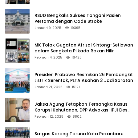
RSUD Bengkalis Sukses Tangani Pasien
Pertama dengan Code Stroke
Januari 9, 2025
19395
MK Tolak Gugatan Afrizal Sintong-Setiawan
dalam Sengketa Pilkada Rokan Hilir
Februari 4, 2025
16428
Presiden Prabowo Resmikan 26 Pembangkit
Listrik Serentak, PLTA Asahan 3 Jadi Sorotan
Januari 21, 2025
15121
Jaksa Agung Tetapkan Tersangka Kasus
Korupsi Kehutanan, DPP Advokasi IPJI Desak
Pengusutan Pajak RAPP
Februari 12, 2025
8802
Satgas Karang Taruna Kota Pekanbaru